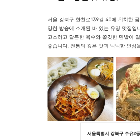
서울 강북구 한천로139길 40에 위치한 곰보
양한 방송에 소개된 바 있는 유명 맛집입
고소하고 달큰한 육수와 쫄깃한 면발이 일
좋습니다. 전통의 깊은 맛과 넉넉한 인심을