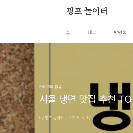
본문 바로가기
핑프 놀이터
홈
태그
방명록
카테고리 없음
서울 냉면 맛집 추천 TO
by 핑프 놀이터
2025. 6. 17.