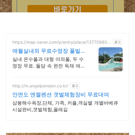
https://map.naver.com/p/entry/place/137708803
광고
3
애월실내외 무료수영장 풀빌라
반려견 동반 이국적 감성숙소
실내 온수풀과 대형 야외풀, 두 수
영장 무료. 돌담 속 완전 독채 애월
풀빌라. 물놀이용품 완비, 아이도
반려견도 환영. 이국적 감성에 불
멍과 파티까지 즐겨요.
http://m.angelpension.co.kr/
광고
안면도 엔젤펜션 갯벌체험장비 무료대여
삼봉해수욕장,단체, 가족, 커플,객실별 개별바베큐
시설완비,갯벌체험,올레길