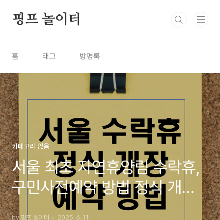
본문 바로가기
핑프 놀이터
홈
태그
방명록
카테고리 없음
서울 최초 자연휴양림 수락휴,
구민사전예약 방법 정식 개장
일정
by 핑프 놀이터
2025. 6. 11.