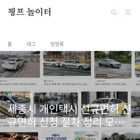
본문 바로가기
핑프 놀이터
홈
태그
방명록
카테고리 없음
세종시 개인택시 신규면허 신
규면허 신청 절차 정리 모집
일정