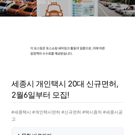
by 핑프 놀이터
2026. 1. 11.
세종시 개인택시 20대 신규면허,
2월6일부터 모집!
#세종택시 #개인택시면허 #신규면허 #택시증차 #세종시공
고