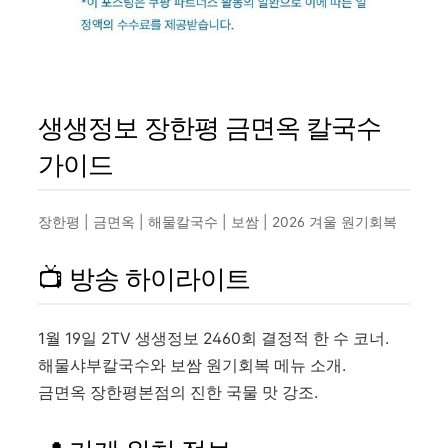
생생정보 장한평 금면옥 칼국수
가이드
장한평 | 금면옥 | 해물칼국수 | 보쌈 | 2026 겨울 원기회복
📺 방송 하이라이트
1월 19일 2TV 생생정보 2460회 결정적 한 수 코너.
해물샤부칼국수와 보쌈 원기회복 메뉴 소개.
금면옥 장한평본점의 진한 국물 맛 강조.