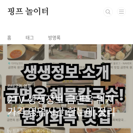
본문 바로가기
핑프 놀이터
홈
태그
방명록
카테고리 없음
2TV 생생정보 금면옥 위치
가격 영업시간 한눈에 정리
by 핑프 놀이터
2026. 1. 19.