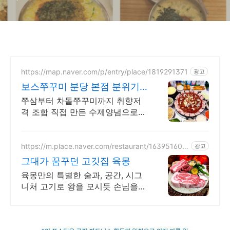
https://map.naver.com/p/entry/place/1819291371
광고
보스쭈꾸미 분당 본점 분위기
좋은 야장맛집
쭈삼부터 차돌쭈꾸미까지 취향저
격 조합 직접 만든 수제양념으로
중독성있는 맛, 정자역3번출구 도
보2분거리 맛집 보스쭈꾸미
https://m.place.naver.com/restaurant/163951608
광고
3
그대가 꿈꾸던 고깃집 육몽
육몽만의 특별한 술과, 공간, 시그
니처 고기로 왕을 모시듯 손님을
대접합니다